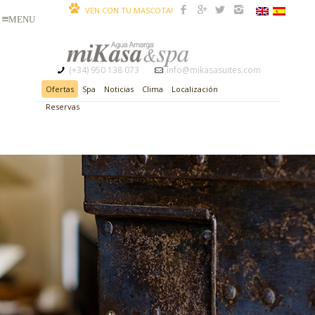
VEN CON TU MASCOTA!
(+34) 950 138 073
info@mikasasuites.com
Ofertas
Spa
Noticias
Clima
Localización
Reservas