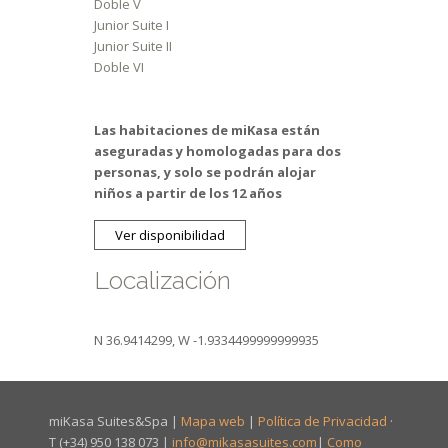
Doble V
Junior Suite I
Junior Suite II
Doble VI
Las habitaciones de miKasa están
aseguradas y homologadas para dos
personas, y solo se podrán alojar
niños a partir de los 12 años
Ver disponibilidad
Localización
N 36.9414299, W -1.9334499999999935
miKasa Suites&Spa |
Mapa web
|
Política de Privacidad
·
T (+34) 950 138 073 |
info@mikasasuites.com
|
Como