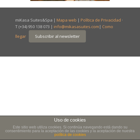
miKasa Suites&Spa |
Mapa web
|
Política de Privacidad
·
T (+34) 950 138 073 |
info@mikasasuites.com
|
Como
llegar
Uso de cookies
Este sitio web utiliza cookies. Si continúa navegando está dando su
consentimiento para la aceptación de las cookies y la aceptación de nuestra
política de cookies