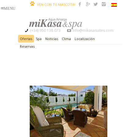
VEN CON TU MASCOTA!
(+34) 950 138 073
info@mikasasuites.com
Ofertas
Spa
Noticias
Clima
Localización
Reservas