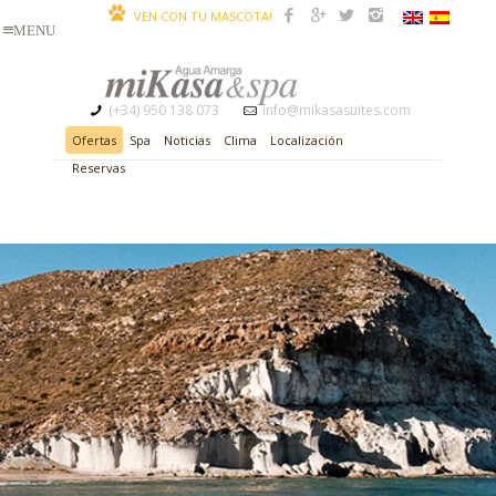
VEN CON TU MASCOTA!
(+34) 950 138 073
info@mikasasuites.com
Ofertas
Spa
Noticias
Clima
Localización
Reservas