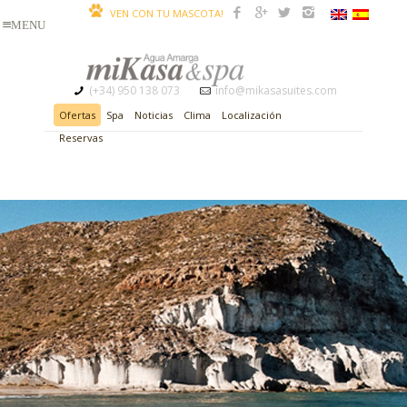
VEN CON TU MASCOTA!
(+34) 950 138 073
info@mikasasuites.com
Ofertas
Spa
Noticias
Clima
Localización
Reservas